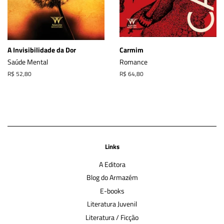
A Invisibilidade da Dor
Carmim
Saúde Mental
Romance
Preço
R$ 52,80
Preço
R$ 64,80
normal
normal
Links
A Editora
Blog do Armazém
E-books
Literatura Juvenil
Literatura / Ficção