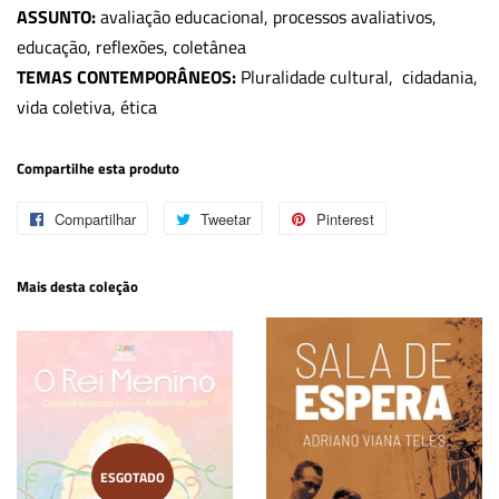
ASSUNTO:
avaliação educacional, processos avaliativos,
educação, reflexões, coletânea
TEMAS CONTEMPORÂNEOS:
Pluralidade cultural, cidadania,
vida coletiva, ética
Compartilhe esta produto
Compartilhar
Compartilhar
Tweetar
Tweetar
Pinterest
Pin
no
no
Mais desta coleção
Facebook
Pinterest
ESGOTADO