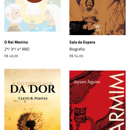
O Rei Menino
Sala de Espera
2º/ 3º/ 4º ANO
Biografia
Preço
R$ 49,00
Preço
R$ 54,00
normal
normal