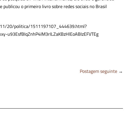
 publicou o primeiro livro sobre redes sociais no Brasil
2017/11/20/politica/1511197107_444639.html?
xy-u93EsfBIqZnhP4lM3rILZaKBzHlEoABIzEFVTEg
Postagem seguinte
→