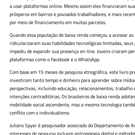
a usar plataformas online. Mesmo assim eles financiaram sua
prósperos em bairros e povoados trabalhadores, e mais rec
por meio de financiamento em muitas parcelas.
Quando essa população de baixa renda começou a acessar as m
ridicularizaram suas habilidades tecnológicas limitadas, seus
impediu de expandir sua presença on-line. Jovens criaram pe
plataformas como o Facebook e o WhatsApp.
Com base em 15 meses de pesquisa etnográfica, este livro pre
investiram tanto tempo e dinheiro para aprender sobre mídias 
perspectivas, incluindo educação, relacionamentos, trabalho e
intenções contraditórias. Os brasileiros de baixa renda adota
mobilidade social ascendente, mas a mesma tecnologia també
conflito com o individualismo.
Juliano Spyer é pesquisador associado do Departamento de A
interesses de pesquisa incluem antropologia digital e método