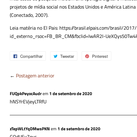
projetos de mídia social nos Estados Unidos e América Latina e
(Conectado, 2007).
Leia matéria no El Pais: https://brasil.elpais.com/brasil/
id_externo_rsoc=FB_BR_CM&fbclid=IwAR2I-UeXQys50Tw4k
Compartilhar
Compartilhar
Tweetar
Tweetar
Pinterest
Pin
no
no
Facebook
Pinterest
←
Postagem anterior
FUQpkPeyocAudr
em
1 de setembro de 2020
hNSYrEVjeyLTRfU
zTepWLtYqDMwsPKN
em
1 de setembro de 2020
GQdUSvZoyc