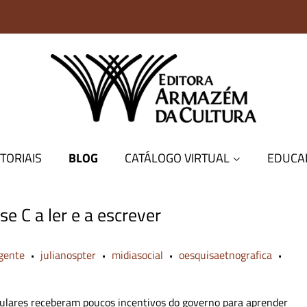
TORIAIS
BLOG
CATÁLOGO VIRTUAL
EDUCA
e C a ler e a escrever
gente
julianospter
midiasocial
oesquisaetnografica
•
•
•
•
opulares receberam poucos incentivos do governo para aprender